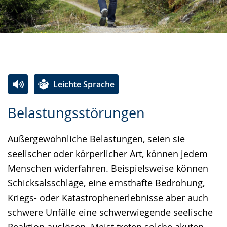
Leichte Sprache
Zur
Aktiviere
Ein
Belastungsstörungen
Leichten
Audio-
Video
Sprache
Unterstützung.
in
Außergewöhnliche Belastungen, seien sie
wechseln.
Deutscher
seelischer oder körperlicher Art, können jedem
Gebärdensprache
Menschen widerfahren. Beispielsweise können
wird
Schicksalsschläge, eine ernsthafte Bedrohung,
angezeigt.
Kriegs- oder Katastrophenerlebnisse aber auch
schwere Unfälle eine schwerwiegende seelische
Reaktion auslösen. Meist treten solche akuten