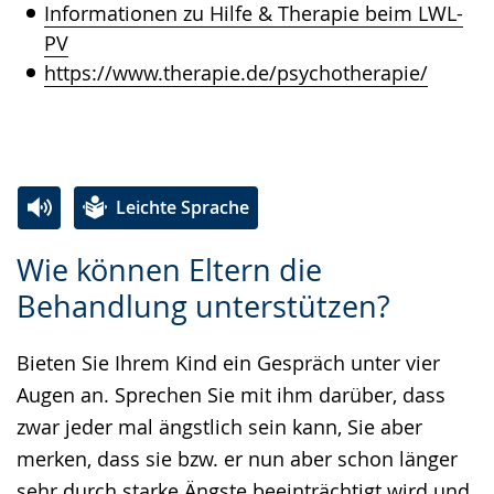
Informationen zu Hilfe & Therapie beim LWL-
PV
https://www.therapie.de/psychotherapie/
Leichte Sprache
Zur
Aktiviere
Ein
Wie können Eltern die
Leichten
Audio-
Video
Behandlung unterstützen?
Sprache
Unterstützung.
in
wechseln.
Deutscher
Bieten Sie Ihrem Kind ein Gespräch unter vier
Gebärdensprache
Augen an. Sprechen Sie mit ihm darüber, dass
wird
zwar jeder mal ängstlich sein kann, Sie aber
angezeigt.
merken, dass sie bzw. er nun aber schon länger
sehr durch starke Ängste beeinträchtigt wird und