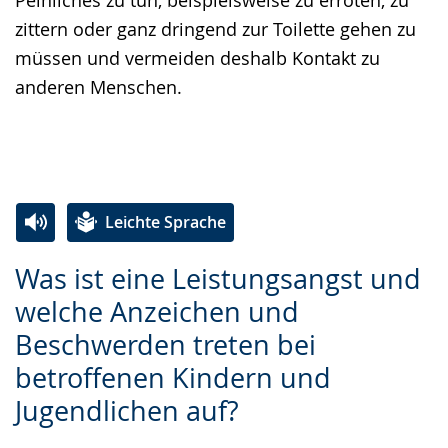
zittern oder ganz dringend zur Toilette gehen zu
müssen und vermeiden deshalb Kontakt zu
anderen Menschen.
Leichte Sprache
Zur
Aktiviere
Ein
Was ist eine Leistungsangst und
Leichten
Audio-
Video
welche Anzeichen und
Sprache
Unterstützung.
in
Beschwerden treten bei
wechseln.
Deutscher
Gebärdensprache
betroffenen Kindern und
wird
Jugendlichen auf?
angezeigt.