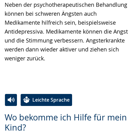
Neben der psychotherapeutischen Behandlung
können bei schweren Ängsten auch
Medikamente hilfreich sein, beispielsweise
Antidepressiva. Medikamente können die Angst
und die Stimmung verbessern. Angsterkrankte
werden dann wieder aktiver und ziehen sich
weniger zurück.
Leichte Sprache
Zur
Aktiviere
Ein
Wo bekomme ich Hilfe für mein
Leichten
Audio-
Video
Kind?
Sprache
Unterstützung.
in
wechseln.
Deutscher