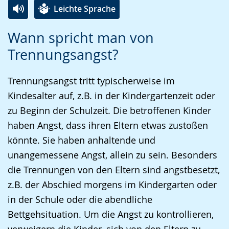
Leichte Sprache
Zur
Aktiviere
Ein
Wann spricht man von
Leichten
Audio-
Video
Trennungsangst?
Sprache
Unterstützung.
in
wechseln.
Deutscher
Trennungsangst tritt typischerweise im
Gebärdensprache
Kindesalter auf, z.B. in der Kindergartenzeit oder
wird
zu Beginn der Schulzeit. Die betroffenen Kinder
angezeigt.
haben Angst, dass ihren Eltern etwas zustoßen
könnte. Sie haben anhaltende und
unangemessene Angst, allein zu sein. Besonders
die Trennungen von den Eltern sind angstbesetzt,
z.B. der Abschied morgens im Kindergarten oder
in der Schule oder die abendliche
Bettgehsituation. Um die Angst zu kontrollieren,
verweigern die Kinder, sich von den Eltern zu