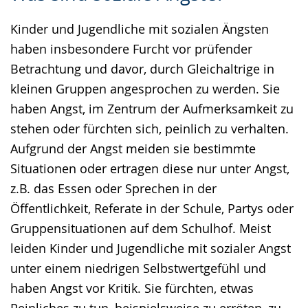
Sprache
Unterstützung.
in
Kinder und Jugendliche mit sozialen Ängsten
wechseln.
Deutscher
haben insbesondere Furcht vor prüfender
Gebärdensprache
Betrachtung und davor, durch Gleichaltrige in
wird
kleinen Gruppen angesprochen zu werden. Sie
angezeigt.
haben Angst, im Zentrum der Aufmerksamkeit zu
stehen oder fürchten sich, peinlich zu verhalten.
Aufgrund der Angst meiden sie bestimmte
Situationen oder ertragen diese nur unter Angst,
z.B. das Essen oder Sprechen in der
Öffentlichkeit, Referate in der Schule, Partys oder
Gruppensituationen auf dem Schulhof. Meist
leiden Kinder und Jugendliche mit sozialer Angst
unter einem niedrigen Selbstwertgefühl und
haben Angst vor Kritik. Sie fürchten, etwas
Peinliches zu tun, beispielsweise zu erröten, zu