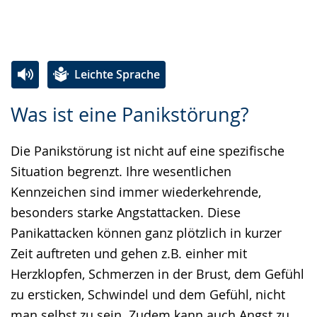
Leichte Sprache
Zur
Aktiviere
Ein
Was ist eine Panikstörung?
Leichten
Audio-
Video
Sprache
Unterstützung.
in
Die Panikstörung ist nicht auf eine spezifische
wechseln.
Deutscher
Situation begrenzt. Ihre wesentlichen
Gebärdensprache
Kennzeichen sind immer wiederkehrende,
wird
besonders starke Angstattacken. Diese
angezeigt.
Panikattacken können ganz plötzlich in kurzer
Zeit auftreten und gehen z.B. einher mit
Herzklopfen, Schmerzen in der Brust, dem Gefühl
zu ersticken, Schwindel und dem Gefühl, nicht
man selbst zu sein. Zudem kann auch Angst zu