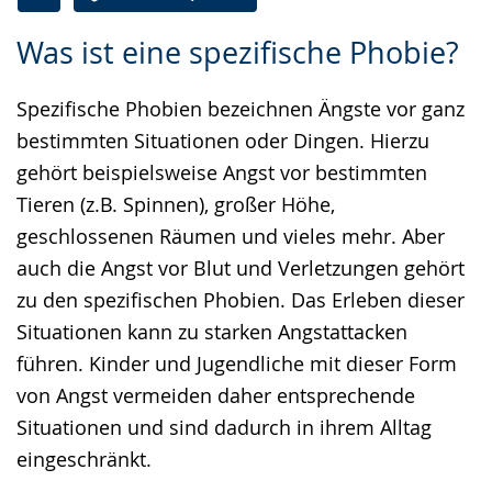
Zur
Aktiviere
Ein
Was ist eine spezifische Phobie?
Leichten
Audio-
Video
Sprache
Unterstützung.
in
Spezifische Phobien bezeichnen Ängste vor ganz
wechseln.
Deutscher
bestimmten Situationen oder Dingen. Hierzu
Gebärdensprache
gehört beispielsweise Angst vor bestimmten
wird
Tieren (z.B. Spinnen), großer Höhe,
angezeigt.
geschlossenen Räumen und vieles mehr. Aber
auch die Angst vor Blut und Verletzungen gehört
zu den spezifischen Phobien. Das Erleben dieser
Situationen kann zu starken Angstattacken
führen. Kinder und Jugendliche mit dieser Form
von Angst vermeiden daher entsprechende
Situationen und sind dadurch in ihrem Alltag
eingeschränkt.