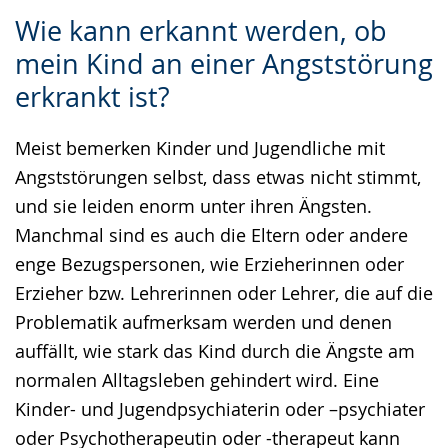
Zur
Aktiviere
Ein
Wie kann erkannt werden, ob
Leichten
Audio-
Video
mein Kind an einer Angststörung
Sprache
Unterstützung.
in
erkrankt ist?
wechseln.
Deutscher
Gebärdensprache
Meist bemerken Kinder und Jugendliche mit
wird
Angststörungen selbst, dass etwas nicht stimmt,
angezeigt.
und sie leiden enorm unter ihren Ängsten.
Manchmal sind es auch die Eltern oder andere
enge Bezugspersonen, wie Erzieherinnen oder
Erzieher bzw. Lehrerinnen oder Lehrer, die auf die
Problematik aufmerksam werden und denen
auffällt, wie stark das Kind durch die Ängste am
normalen Alltagsleben gehindert wird. Eine
Kinder- und Jugendpsychiaterin oder –psychiater
oder Psychotherapeutin oder -therapeut kann