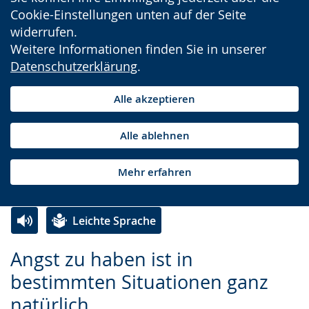
Cookie-Einstellungen unten auf der Seite
widerrufen.
Weitere Informationen finden Sie in unserer
Datenschutzerklärung
.
Alle akzeptieren
Alle ablehnen
Mehr erfahren
Leichte Sprache
Zur
Aktiviere
Ein
Angst zu haben ist in
Leichten
Audio-
Video
bestimmten Situationen ganz
Sprache
Unterstützung.
in
natürlich
wechseln.
Deutscher